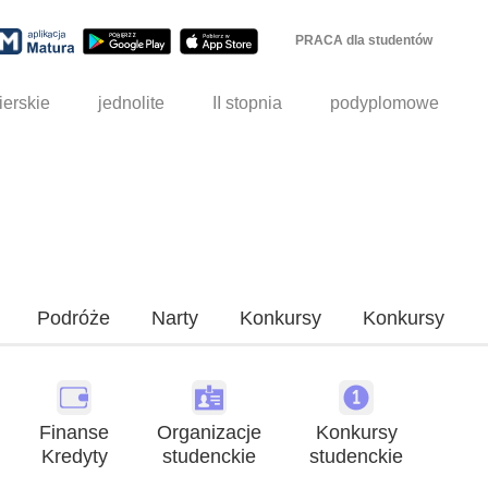
PRACA dla studentów
ierskie
jednolite
II stopnia
podyplomowe
Podróże
Narty
Konkursy
Konkursy
Finanse
Organizacje
Konkursy
Kredyty
studenckie
studenckie