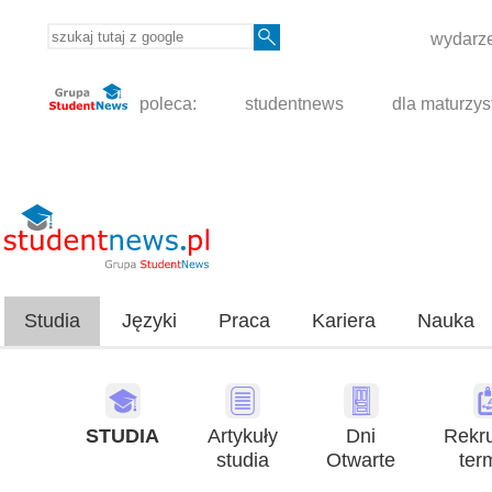
wydarze
poleca:
studentnews
dla maturzys
Studia
Języki
Praca
Kariera
Nauka
STUDIA
Artykuły
Dni
Rekru
studia
Otwarte
ter