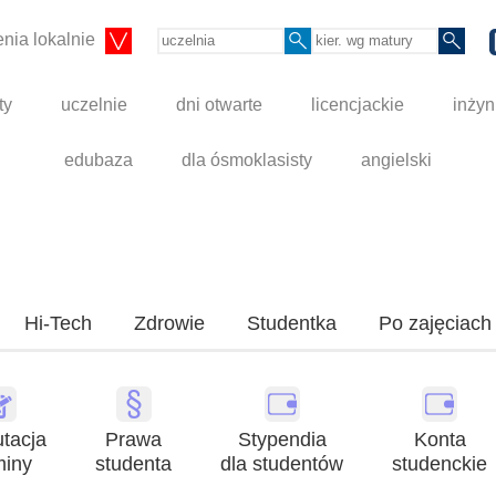
nia lokalnie
ty
uczelnie
dni otwarte
licencjackie
inżyn
edubaza
dla ósmoklasisty
angielski
Hi-Tech
Zdrowie
Studentka
Po zajęciach
tacja
Prawa
Stypendia
Konta
miny
studenta
dla studentów
studenckie