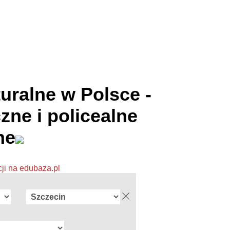
uralne w Polsce -
zne i policealne
ne
cji na edubaza.pl