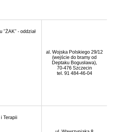
u "ŻAK" - oddział
al. Wojska Polskiego 29/12
(wejście do bramy od
Deptaku Bogusława),
70-476 Szczecin
tel. 91 484-46-04
 Terapii
ul. Wawrzyniaka 8