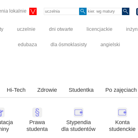
nia lokalnie
ty
uczelnie
dni otwarte
licencjackie
inżyn
edubaza
dla ósmoklasisty
angielski
Hi-Tech
Zdrowie
Studentka
Po zajęciach
tacja
Prawa
Stypendia
Konta
miny
studenta
dla studentów
studenckie