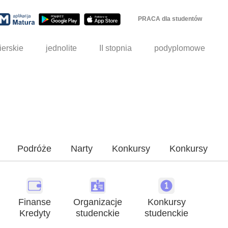
PRACA dla studentów
ierskie
jednolite
II stopnia
podyplomowe
Podróże
Narty
Konkursy
Konkursy
Finanse
Organizacje
Konkursy
Kredyty
studenckie
studenckie