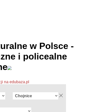
uralne w Polsce -
zne i policealne
ne
cji na edubaza.pl