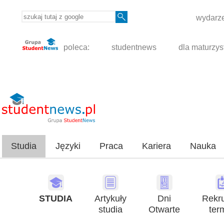
wydarze
poleca:
studentnews
dla maturzys
Studia
Języki
Praca
Kariera
Nauka
STUDIA
Artykuły
Dni
Rekru
studia
Otwarte
ter