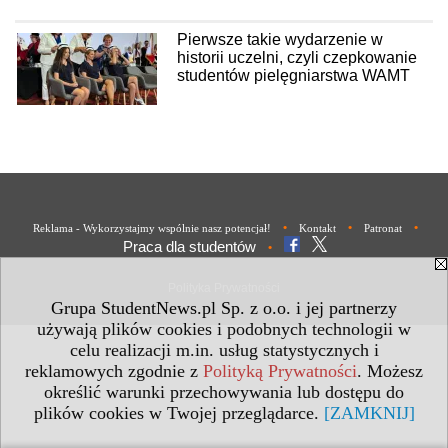
Pierwsze takie wydarzenie w
historii uczelni, czyli czepkowanie
studentów pielęgniarstwa WAMT
•
•
•
Reklama - Wykorzystajmy wspólnie nasz potencjał!
Kontakt
Patronat
Praca dla studentów
•
Polityka Prywatności
Grupa StudentNews.pl Sp. z o.o. i jej partnerzy
używają plików cookies i podobnych technologii w
celu realizacji m.in. usług statystycznych i
reklamowych zgodnie z
Polityką Prywatności
. Możesz
określić warunki przechowywania lub dostępu do
plików cookies w Twojej przeglądarce.
[ZAMKNIJ]