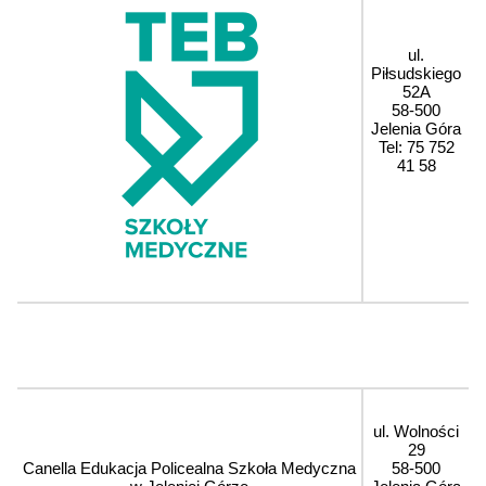
ul.
Piłsudskiego
52A
58-500
Jelenia Góra
Tel: 75 752
41 58
ul. Wolności
29
Canella Edukacja Policealna Szkoła Medyczna
58-500